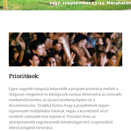
2017. szeptember 13-15. Mórahalo
Prioritások:
Egyre nagyobb hangsúly helyeződik a program prioritásai mellett a
világosan megjelenő és kidolgozott európai dimenzióra, az innovatív
munkamódszerekre, az újszerű tevékenységekre és a
disszeminációra. Továbbá fontos, hogy a projekteknek legyen
úgynevezett multiplikátor hatásuk, vagyis a közvetlenül részt
vevőknél szélesebb kört érjenek el. Prioritást élvez az
alulreprezentált vagy kevesebb lehetőséggel bíró csoportokból
érkező polgárok bevonása.