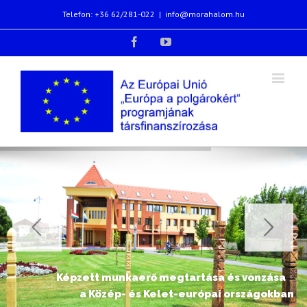
Telefon: +36 62/281-022
|
info@morahalom.hu
Facebook
Youtube
Képzett munkaerő megtartása és vonzása
a Közép- és Kelet-európai országokban