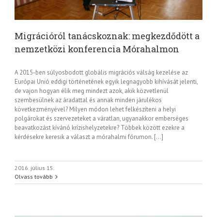
Migrációról tanácskoznak: megkezdődött a
nemzetközi konferencia Mórahalmon
A 2015-ben súlyosbodott globális migrációs válság kezelése az
Európai Unió eddigi történetének egyik legnagyobb kihívását jelenti,
de vajon hogyan élik meg mindezt azok, akik közvetlenül
szembesülnek az áradattal és annak minden járulékos
következményével? Milyen módon lehet felkészíteni a helyi
polgárokat és szervezeteket a váratlan, ugyanakkor emberséges
beavatkozást kívánó krízishelyzetekre? Többek között ezekre a
kérdésekre keresik a választ a mórahalmi fórumon. […]
2016. július 15.
Olvass tovább