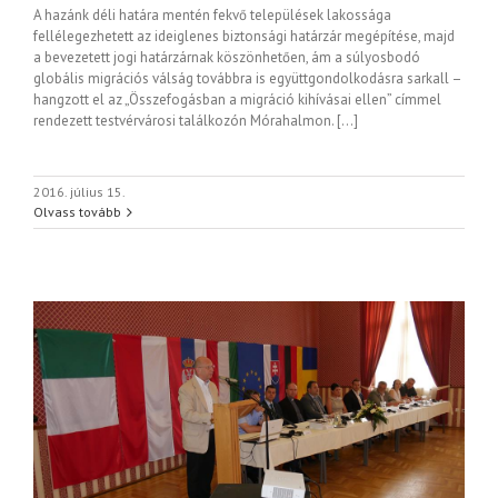
A hazánk déli határa mentén fekvő települések lakossága
fellélegezhetett az ideiglenes biztonsági határzár megépítése, majd
a bevezetett jogi határzárnak köszönhetően, ám a súlyosbodó
globális migrációs válság továbbra is együttgondolkodásra sarkall –
hangzott el az „Összefogásban a migráció kihívásai ellen” címmel
rendezett testvérvárosi találkozón Mórahalmon. […]
2016. július 15.
Olvass tovább