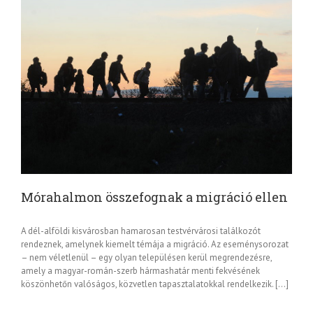
Mórahalmon összefognak a migráció ellen
A dél-alföldi kisvárosban hamarosan testvérvárosi találkozót
rendeznek, amelynek kiemelt témája a migráció. Az eseménysorozat
– nem véletlenül – egy olyan településen kerül megrendezésre,
amely a magyar-román-szerb hármashatár menti fekvésének
köszönhetőn valóságos, közvetlen tapasztalatokkal rendelkezik. […]