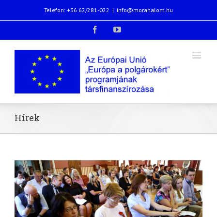
Telefon: +36 62/281-022
|
info@morahalom.hu
Facebook
Youtube
Hírek