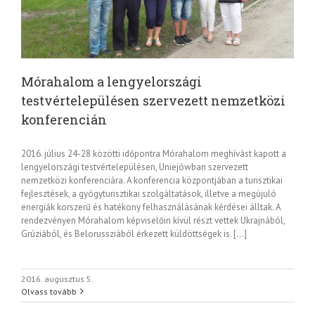
Mórahalom a lengyelországi
testvértelepülésen szervezett nemzetközi
konferencián
2016. július 24-28 közötti időpontra Mórahalom meghívást kapott a
lengyelországi testvértelepülésen, Uniejówban szervezett
nemzetközi konferenciára. A konferencia központjában a turisztikai
fejlesztések, a gyógyturisztikai szolgáltatások, illetve a megújuló
energiák korszerű és hatékony felhasználásának kérdései álltak. A
rendezvényen Mórahalom képviselőin kívül részt vettek Ukrajnából,
Grúziából, és Belorussziából érkezett küldöttségek is. […]
2016. augusztus 5.
Olvass tovább