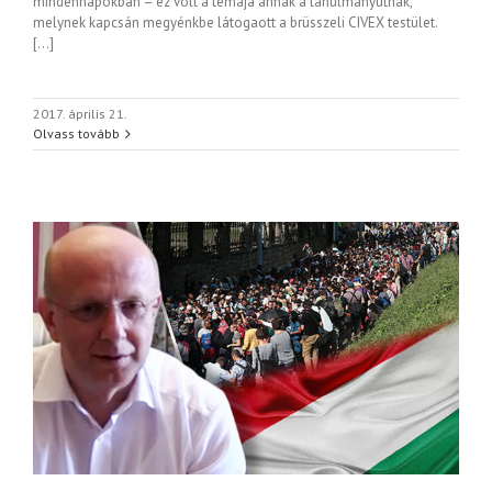
mindennapokban – ez volt a témája annak a tanulmányútnak,
melynek kapcsán megyénkbe látogaott a brüsszeli CIVEX testület.
[…]
2017. április 21.
Olvass tovább