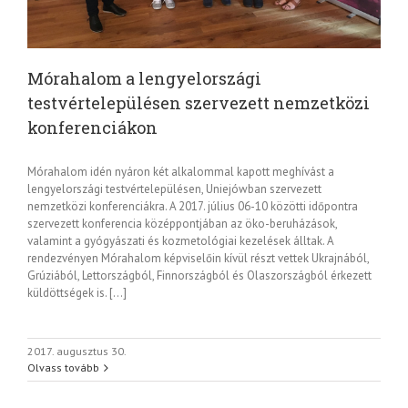
Mórahalom a lengyelországi
testvértelepülésen szervezett nemzetközi
konferenciákon
Mórahalom idén nyáron két alkalommal kapott meghívást a
lengyelországi testvértelepülésen, Uniejówban szervezett
nemzetközi konferenciákra. A 2017. július 06-10 közötti időpontra
szervezett konferencia középpontjában az öko-beruházások,
valamint a gyógyászati és kozmetológiai kezelések álltak. A
rendezvényen Mórahalom képviselőin kívül részt vettek Ukrajnából,
Grúziából, Lettországból, Finnországból és Olaszországból érkezett
küldöttségek is. […]
2017. augusztus 30.
Olvass tovább