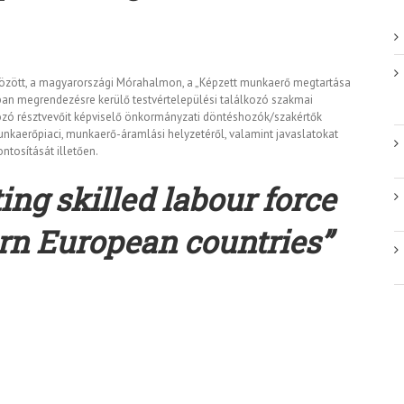
. között, a magyarországi Mórahalmon, a „Képzett munkaerő megtartása
an megrendezésre kerülő testvértelepülési találkozó szakmai
lkozó résztvevőit képviselő önkormányzati döntéshozók/szakértők
unkaerőpiaci, munkaerő-áramlási helyzetéről, valamint javaslatokat
tosítását illetően.
ing skilled labour force
ern European countries”