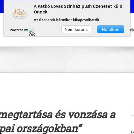
A Patkó Lovas Színház push üzenetet küld
Önnek.
Az üzenetek bármikor kikapcsolhatók.
Europe for Citizens
Nem kérem.
Partnerek
Workshop
Rendben
Proje
Powered by
egtartása és vonzása a
ópai országokban”
L