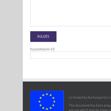
huszonhárom-10
Co funded by the Europe for C
This document has been prepar
any use which may be made of 