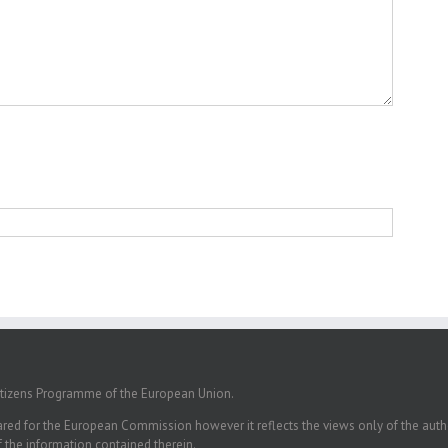
itizens Programme of the European Union.
ed for the European Commission however it reflects the views only of the auth
the information contained therein.