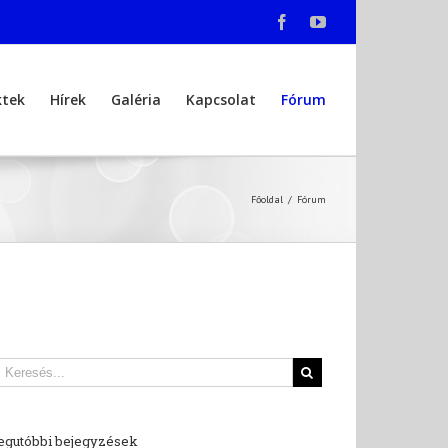
Facebook
Youtube
ktek
Hírek
Galéria
Kapcsolat
Fórum
Főoldal
/
Fórum
egutóbbi bejegyzések