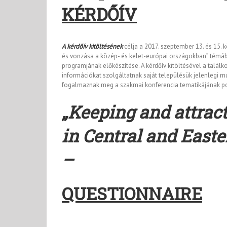
KÉRDŐÍV
A kérdőív kitöltésének
célja a 2017. szeptember 13. és 15
és vonzása a közép- és kelet-európai országokban” témáb
programjának előkészítése. A kérdőív kitöltésével a talá
információkat szolgáltatnak saját településük jelenlegi m
fogalmaznak meg a szakmai konferencia tematikájának pon
„Keeping and attract
in Central and East
–
QUESTIONNAIRE