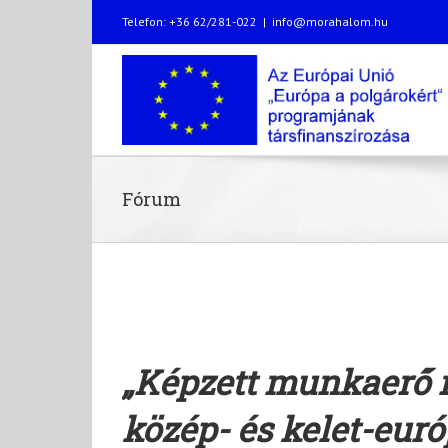
Telefon: +36 62/281-022
|
info@morahalom.hu
Fórum
„Képzett munkaer
ő
m
közép- és kelet-eur