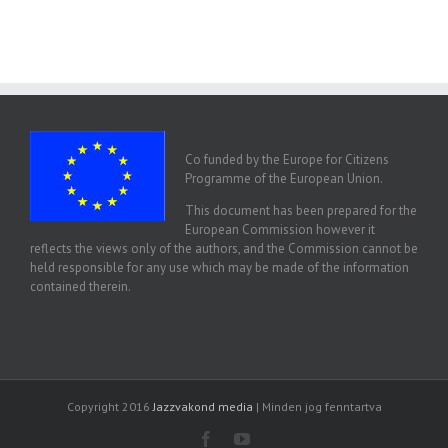
Co funded by the Europe for Citizens
Programme of the European Union.
This document has been prepared for the
European Commission however it
reflects the views only of the authors, and the Commission cannot be
held responsible for any use which may be made of the information
contained therein.
Copyright 2016
Jazzvakond media
| Minden jog fenntartva
Facebook
Youtube