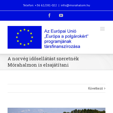
Telefon: +36 62/281-022
|
info@morahalom.hu
Facebook
Youtube
A norvég idősellátást szeretnék
Mórahalmon is elsajátítani
Következő
View