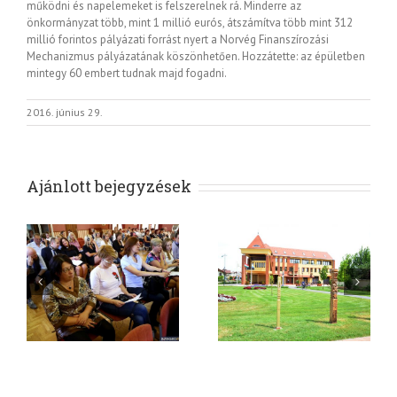
működni és napelemeket is felszerelnek rá. Minderre az
önkormányzat több, mint 1 millió eurós, átszámítva több mint 312
millió forintos pályázati forrást nyert a Norvég Finanszírozási
Mechanizmus pályázatának köszönhetően. Hozzátette: az épületben
mintegy 60 embert tudnak majd fogadni.
2016. június 29.
Ajánlott bejegyzések
Európa a
Mórahalom a
Polgárokért
lengyelországi
Program: Képzett
testvértelepülésen
munkaerő
szervezett
megtartása és
nemzetközi
vonzása a Közép- és
konferenciákon
Kelet-európai