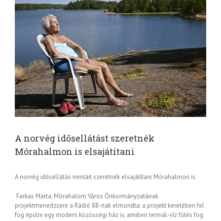
Larger
Image
A norvég idősellátást szeretnék
Mórahalmon is elsajátítani
A norvég idősellátás mintáit szeretnék elsajátítani Mórahalmon is.
Farkas Márta, Mórahalom Város Önkormányzatának
projektmenedzsere a Rádió 88-nak elmondta: a projekt keretében fel
fog épülni egy modern közösségi ház is, amiben termál-víz fűtés fog